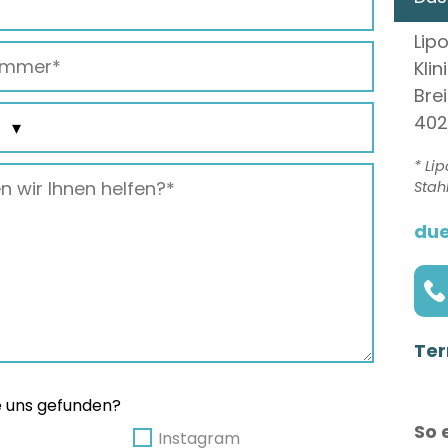
Lip
Kli
Bre
402
* Li
Stah
due
Ter
e uns gefunden?
So 
Instagram