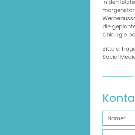
In den letzt
margenstark
Werbeaussag
die geplante
Chirurgie b
Bitte erfra
Social Media
Konta