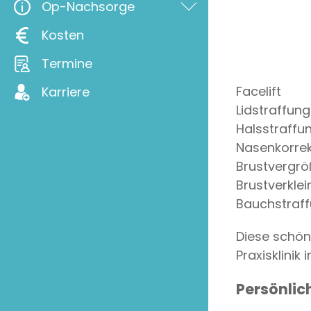
Op-Nachsorge
Kosten
Termine
Facelift
Karriere
Lidstraffung
Halsstraffu
Nasenkorrek
Brustvergr
Brustverkle
Bauchstraf
Diese schönh
Praxisklinik
Persönlic