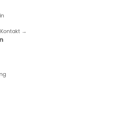
in
 Kontakt →
n
ung