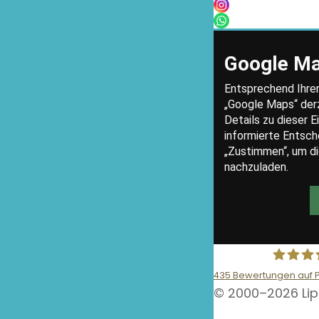
435
Bewertungen auf 
© 2000–2026 Lip
Lipocent