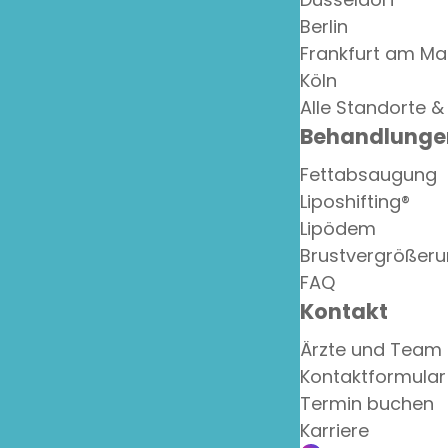
Berlin
Frankfurt am Ma
Köln
Alle Standorte &
Behandlunge
Fettabsaugung
Liposhifting®
Lipödem
Brustvergrößer
FAQ
Kontakt
Ärzte und Team
Kontaktformular
Termin buchen
Karriere