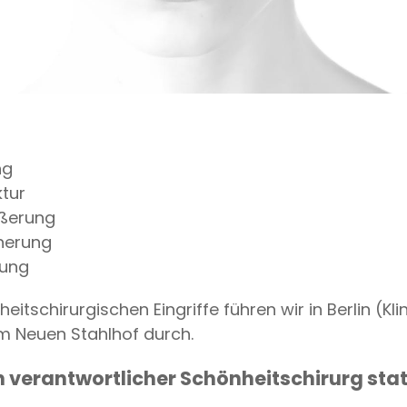
ng
tur
ößerung
inerung
fung
eitschirurgischen Eingriffe führen wir in Berlin (Kl
 im Neuen Stahlhof durch.
h verantwortlicher Schönheitschirurg sta