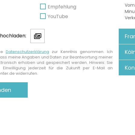
Vom F
Empfehlung
Minu
YouTube
Verk
o hochladen:
Fra
Köl
die
Datenschutzerklärung
zur Kenntnis genommen. Ich
dass meine Angaben und Daten zur Beantwortung meiner
ktronisch erhoben und gespeichert werden. Hinweis: Sie
Kon
 Einwilligung jederzeit für die Zukunft per E-Mail an
enter.de widerrufen.