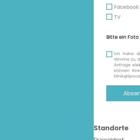
Facebook
TV
Bitte ein Fot
Ich habe 
stimme zu, 
Anfrage ele
können Ihre
klinik@lipoc
Standorte
Düsseldorf